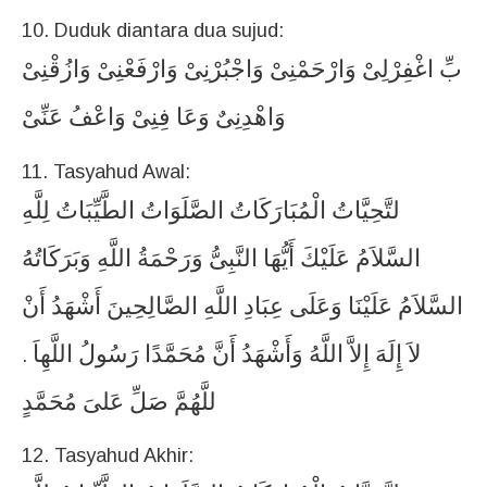
10. Duduk diantara dua sujud:
بِّ
اغْفِرْلِىْ
وَارْحَمْنِىْ
وَاجْبُرْنِىْ
وَارْفَعْنِىْ
وَازُقْنِىْ
وَاهْدِنِىٌ
وَعَا
فِنِىْ
وَاعْفُ
عَنِّىْ
11. Tasyahud Awal:
لتَّحِيَّاتُ
الْمُبَارَكَاتُ
الصَّلَوَاتُ
الطَّيِّبَاتُ
لِلَّهِ
السَّلاَمُ
عَلَيْكَ
أَيُّهَا
النَّبِىُّ
وَرَحْمَةُ
اللَّهِ
وَبَرَكَاتُهُ
السَّلاَمُ
عَلَيْنَا
وَعَلَى
عِبَادِ
اللَّهِ
الصَّالِحِينَ
أَشْهَدُ
أَنْ
لاَ
إِلَهَ
إِلاَّ
اللَّهُ
وَأَشْهَدُ
أَنَّ
مُحَمَّدًا
رَسُولُ
اللَّهِاَ
.
للَّهُمَّ
صَلِّ
عَلىَ
مُحَمَّدٍ
12. Tasyahud Akhir: