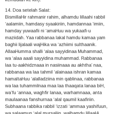
14. Doa setelah Salat:
BismillaHir rahmanir rahim, alhamdu lillaahi rabbil
‘aalamiin, hamdasy syaakiriin, hamdannaa ‘imiin,
hamday yuwaafii ni ‘amaHuu wa yukaafi-u
maziidah. Yaa rabbanaa lakal hamdu kamaa yam
baghii lijalaali wajHika wa ‘azhiimi sulthaanik.
AllaaHumma shalli ‘alaa sayyidinaa Muhammad,
wa ‘alaa aaali sayyidina muhammad. Rabbanaa
laa tu-aakhidznaaa in nasiinaaa au akhtha’ naa,
rabbanaa wa laa tahmil ‘alainaaa ishran kamaa
hamaltaHuu ‘alalladziina min qablinaa, rabbanaa
wa laa tuhammilnaa maa laa thaaqata lanaa biH,
wa’fu ‘annaa, waghfir lanaa, warhamnaaa, anta
maulaanaa fanshurnaa ‘alal qaumil kaafiriin.
Subhaana rabbika rabbil ‘izzati ‘ammaa yashifuun,
wa salaamun ‘alal mursaliin, walhamdu lillaaHi