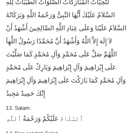
لتَّحِيَّاتُ
الْمُبَارَكَاتُ
الصَّلَوَاتُ
الطَّيِّبَاتُ
لِلَّهِ
السَّلاَمُ
عَلَيْكَ
أَيُّهَا
النَّبِىُّ
وَرَحْمَةُ
اللَّهِ
وَبَرَكَاتُهُ
السَّلاَمُ
عَلَيْنَا
وَعَلَى
عِبَادِ
اللَّهِ
الصَّالِحِينَ
أَشْهَدُ
أَنْ
لاَ
إِلَهَ
إِلاَّ
اللَّهُ
وَأَشْهَدُ
أَنَّ
مُحَمَّدًا
رَسُولُ
اللَّهِاَ
اللَّهُمَّ
صَلِّ
عَلَى
مُحَمَّدٍ
وَآلِ
مُحَمَّدٍ
كَمَا
صَلَّيْتَ
.
عَلَى
إِبْرَاهِيمَ
وَآلِ
إِبْرَاهِيمَ
وَبَارِكْ
عَلَى
مُحَمَّدٍ
وَآلِ
مُحَمَّدٍ
كَمَا
بَارَكْتَ
عَلَى
إِبْرَاهِيمَ
وَآلِ
إِبْرَاهِيمَ
إِنَّكَ
حَمِيدٌ
مَجِيدٌ
13. Salam:
ٱلسَّلَامُ
عَلَيْكُمْ
وَرَحْمَةُ
ٱللَّٰهِ