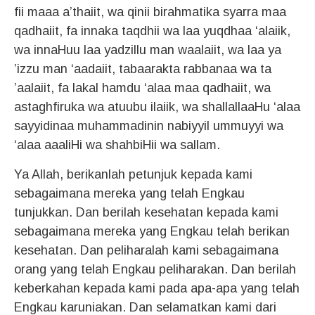
fii maaa a’thaiit, wa qinii birahmatika syarra maa
qadhaiit, fa innaka taqdhii wa laa yuqdhaa ‘alaiik,
wa innaHuu laa yadzillu man waalaiit, wa laa ya
’izzu man ‘aadaiit, tabaarakta rabbanaa wa ta
’aalaiit, fa lakal hamdu ‘alaa maa qadhaiit, wa
astaghfiruka wa atuubu ilaiik, wa shallallaaHu ‘alaa
sayyidinaa muhammadinin nabiyyil ummuyyi wa
‘alaa aaaliHi wa shahbiHii wa sallam.
Ya Allah, berikanlah petunjuk kepada kami
sebagaimana mereka yang telah Engkau
tunjukkan. Dan berilah kesehatan kepada kami
sebagaimana mereka yang Engkau telah berikan
kesehatan. Dan peliharalah kami sebagaimana
orang yang telah Engkau peliharakan. Dan berilah
keberkahan kepada kami pada apa-apa yang telah
Engkau karuniakan. Dan selamatkan kami dari