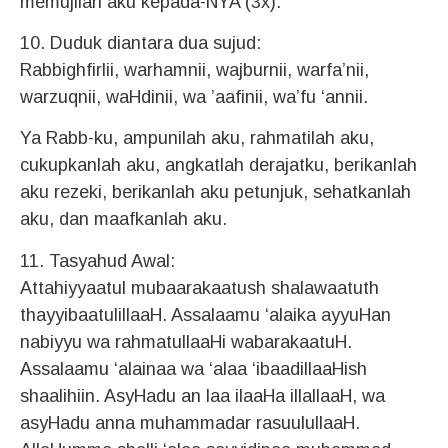
memujilah aku kepada-NYA (3x).
10. Duduk diantara dua sujud:
Rabbighfirlii, warhamnii, wajburnii, warfa’nii,
warzuqnii, waHdinii, wa ’aafinii, wa’fu ‘annii.
Ya Rabb-ku, ampunilah aku, rahmatilah aku,
cukupkanlah aku, angkatlah derajatku, berikanlah
aku rezeki, berikanlah aku petunjuk, sehatkanlah
aku, dan maafkanlah aku.
11. Tasyahud Awal:
Attahiyyaatul mubaarakaatush shalawaatuth
thayyibaatulillaaH. Assalaamu ‘alaika ayyuHan
nabiyyu wa rahmatullaaHi wabarakaatuH.
Assalaamu ‘alainaa wa ‘alaa ‘ibaadillaaHish
shaalihiin. AsyHadu an laa ilaaHa illallaaH, wa
asyHadu anna muhammadar rasuulullaaH.