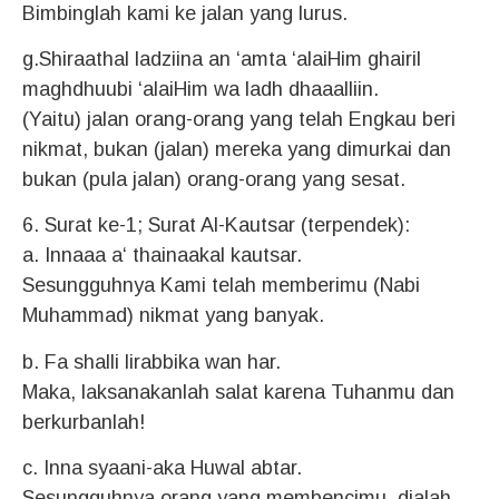
Bimbinglah kami ke jalan yang lurus.
g.Shiraathal ladziina an ‘amta ‘alaiHim ghairil
maghdhuubi ‘alaiHim wa ladh dhaaalliin.
(Yaitu) jalan orang-orang yang telah Engkau beri
nikmat, bukan (jalan) mereka yang dimurkai dan
bukan (pula jalan) orang-orang yang sesat.
6. Surat ke-1; Surat Al-Kautsar (terpendek):
a. Innaaa a‘ thainaakal kautsar.
Sesungguhnya Kami telah memberimu (Nabi
Muhammad) nikmat yang banyak.
b. Fa shalli lirabbika wan har.
Maka, laksanakanlah salat karena Tuhanmu dan
berkurbanlah!
c. Inna syaani-aka Huwal abtar.
Sesungguhnya orang yang membencimu, dialah