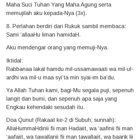
Maha Suci Tuhan Yang Maha Agung serta
memujilah aku kepada-Nya (3x).
8. Perlahan berdiri dari Rukuk sambil membaca:
Sami ‘allaaHu liman hamidaH.
Aku mendengar orang yang memuji-Nya.
Iktidal:
Rabbanaa lakal hamdu mil-ussamawaati wa mil-ul-
ardhi wa mil-u maa syi’ta min syai-im ba’du.
Ya Allah Tuhan kami, bagi-Mu segala puji, sepenuh
langit dan bumi, dan sepenuh apa saja yang
Engkau kehendaki sesudah itu.
Doa Qunut (Rakaat ke-2 di Subuh; sunnah):
AllaHummaHdinii fii man Hadaiit, wa ‘aafinii fii man
‘aafaiit, wa tawallanii fii man tawallaiit, wa baarik lii