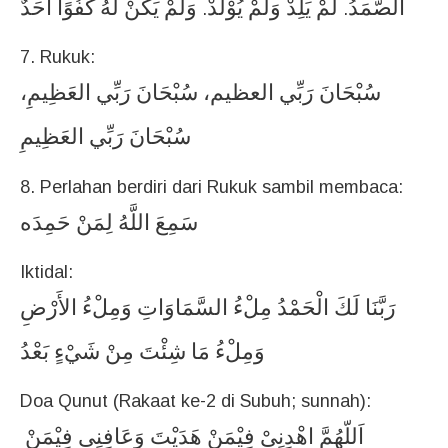
الصَّمَدُ
لَمْ
يَلِدْ
وَلَمْ
يُوْلَدْ
وَلَمْ
يَكٌنْ
لَهُ
كُفُوًا
اَحَدٌ
.
.
7. Rukuk:
سُبْحَانَ
رَبِّي
العظيم،
سُبْحَانَ
رَبِّي
العَظِيمِ،
سُبْحَانَ
رَبِّي
العَظِيمِ
8. Perlahan berdiri dari Rukuk sambil membaca:
سَمِعَ
اللَّهُ
لِمَنْ
حَمِدَه
Iktidal:
رَبَّنَا
لَكَ
الْحَمْدُ
مِلْءُ
السَّمَاوَاتِ
وَمِلْءُ
الأَرْضِ
وَمِلْءُ
مَا
شِئْتَ
مِنْ
شَيْءٍ
بَعْدُ
Doa Qunut (Rakaat ke-2 di Subuh; sunnah):
اَللّهُمَّ
اهْدِنِىْ
فِيْمَنْ
هَدَيْتَ
وَعَافِنِى
فِيْمَنْ