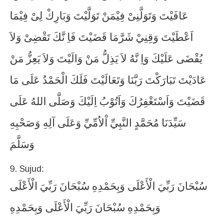
عَافَيْتَ
وَتَوَلَّنِىْ
فِيْمَنْ
تَوَلَّيْتَ
وَبَارِكْ
لِىْ
فِيْمَا
اَعْطَيْتَ
وَقِنِيْ
شَرَّمَا
قَضَيْتَ
فَاِ
نَّكَ
تَقْضِىْ
وَلاَ
يُقْضَى
عَلَيْكَ
وَاِ
نَّهُ
لاَ
يَذِلُّ
مَنْ
وَالَيْتَ
وَلاَ
يَعِزُّ
مَنْ
عَادَيْتَ
تَبَارَكْتَ
رَبَّنَا
وَتَعَالَيْتَ
فَلَكَ
الْحَمْدُ
عَلَى
مَا
قَضَيْتَ
وَاَسْتَغْفِرُكَ
وَاَتُوْبُ
اِلَيْكَ
وَصَلَّى
اللهُ
عَلَى
سَيِّدَنَا
مُحَمَّدٍ
النَّبِيِّ
اْلاُمِّيِّ
وَعَلَى
آلِهِ
وَصَحْبِهِ
وَسَلَّمَ
9. Sujud:
سُبْحَانَ
رَبِّيَ
الْأَعْلَى
وَبِحَمْدِهِ
سُبْحَانَ
رَبِّيَ
الْأَعْلَى
وَبِحَمْدِهِ
سُبْحَانَ
رَبِّيَ
الْأَعْلَى
وَبِحَمْدِهِ