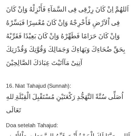
اَللهُمَّ
اِنْ
كَانَ
رِزْقِى
فِى
السَّمَآءِ
فَأَنْزِلْهُ
وَاِنْ
كَانَ
فِى
اْلاَرْضِ
فَأَخْرِجْهُ
وَاِنْ
كَانَ
مُعْسِرًا
فَيَسِّرْهُ
وَاِنْ
كَانَ
حَرَامًا
فَطَهِّرْهُ
وَاِنْ
كَانَ
بَعِيْدًا
فَقَرِّبْهُ
بِحَقِّ
ضُحَاءِكَ
وَبَهَاءِكَ
وَجَمَالِكَ
وَقُوَّتِكَ
وَقُدْرَتِكَ
آتِنِىْ
مَآاَتَيْتَ
عِبَادَكَ
الصَّالِحِيْنَ
16. Niat Tahajud (Sunnah):
اُصَلِّى
سُنَّةً
التَّهَجُّدِ
رَكْعَتَيْنِ
مُسْتَقْبِلَ
الْقِبْلَةِ
ِللهِ
تَعَالَى
Doa setelah Tahajud: