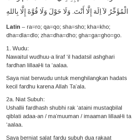
الْمُؤَخِّرُ
لآ
اِلَهَ
إِلَّا
أَنْتَ
وَلَا
حَوْلَ
وَلَا
قُوَّةَ
إِلَّا
بِاللهِ
.
Latin
– ra=ro; qa=qo; sha=sho; kha=kho;
dha=dla=dlo; zha=dha=dho; gha=ga=gho=go.
1. Wudu:
Nawaitul wudhuu-a liraf ‘il hadatsil ashghari
fardhan lillaaHi ta ‘aalaa.
Saya niat berwudu untuk menghilangkan hadats
kecil fardhu karena Allah Ta’ala.
2a. Niat Subuh:
Ushallii fardhash shubhi rak ‘ataini mustaqbilal
qiblati adaa-an / ma’muuman / imaaman lillaaHi ta
‘aalaa.
Saya berniat salat fardu subuh dua rakaat