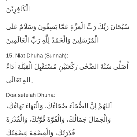
الْكَافِرِيْنَ
سُبْحَانَ
رَبِّكَ
رَبِّ
الْعِزَّةِ
عَمَّا
يَصِفُونَ
وَسَلَامٌ
عَلَى
الْمُرْسَلِينَ
وَالْحَمْدُ
لِلَّهِ
رَبِّ
الْعَالَمِينَ
15. Niat Dhuha (Sunnah):
اُصَلِّى
سُنَّةَ
الضَّحٰى
رَكْعَتَيْنِ
مُسْتَقْبِلَ
الْقِبْلَةِ
اَدَاءً
ِللهِ
تَعَالَى
Doa setelah Dhuha:
اَللهُمَّ
اِنَّ
الضُّحَآءَ
ضُحَاءُكَ،
وَالْبَهَاءَ
بَهَاءُكَ،
وَالْجَمَالَ
جَمَالُكَ،
وَالْقُوَّةَ
قُوَّتُكَ،
وَالْقُدْرَةَ
قُدْرَتُكَ،
وَالْعِصْمَةَ
عِصْمَتُكَ