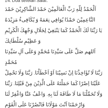
14. Doa setelah Salat:
اَلْحَمْدُ
لِلّهِ
رَبِّ
الْعَالَمِيْنَ
حَمْدَ
الشَّاكِرِيْنَ
حَمْدَ
النَّاعِمِيْنَ
حَمْدًا
يُوَافِي
نِعَمَهُ
وَ
يُكَافِىءُ
مَزِيْدَهُ
يَا
رَبَّنَا
لَكَ
الْحَمْدُ
كَمَا
يَنْبَغِيْ
لِجَلَالِ
وَجْهِكَ
الْكَرِيْمِ
وَ
عَظِيْمِ
سُلْطَانِكَ
اَللهم
صَلِّ
عَلَى
سَيِّدِنَا
مُحَمَّدٍ
وَعَلَى
آلِ
سَيِّدِنَا
مُحَمَّدٍ
رَبَّنَا
لَا
تُؤَاخِذْنَا
اِنْ
نَسِيْنَا
اَوْ
اَخْطَاْنَا
رَبَّنَا
وَلَا
تَحْمِلْ
.
عَلَيْنَا
اِصْرًا
كَمَا
حَمَلْتَهُ
عَلَى
الَّذِيْنَ
مِنْ
قَبْلِنَا
رَبَّنَا
.
وَلَا
تُحَمِّلْنَا
مَا
لَا
طَاقَةَ
لَنَا
بِهِ
وَاعْفُ
عَنَّا
وَاغْفِرْ
لَنَا
.
وَارْحَمْنَا
اَنْتَ
مَوْلَانَا
فَانْصُرْنَا
عَلَى
الْقَوْمِ