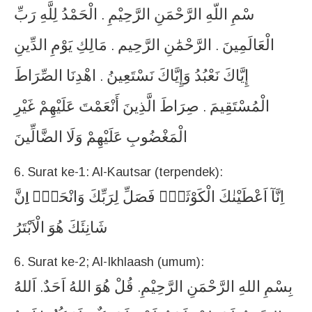
سْمِ
اللّهِ
الرَّحْمَنِ
الرَّحِيْمِ
الْحَمْدُ
لِلَّهِ
رَبِّ
.
الْعَالَمِينَ
الرَّحْمَٰنِ
الرَّحِيم
مَالِكِ
يَوْمِ
الدِّينِ
.
.
إِيَّاكَ
نَعْبُدُ
وَإِيَّاكَ
نَسْتَعِينُ
اهْدِنَا
الصِّرَاطَ
.
الْمُسْتَقِيمَ
صِرَاطَ
الَّذِينَ
أَنْعَمْتَ
عَلَيْهِمْ
غَيْرِ
.
الْمَغْضُوبِ
عَلَيْهِمْ
وَلَا
الضَّالِّينَ
6. Surat ke-1: Al-Kautsar (terpendek):
اِنَّآ
اَعْطَيْنٰكَ
الْكَوْثَرَۗ
فَصَلِّ
لِرَبِّكَ
وَانْحَرْۗ
نَّ
اِ
شَانِئَكَ
هُوَ
الْاَبْتَرُ
6. Surat ke-2; Al-Ikhlaash (umum):
بِسْمِ
اللهِ
الرَّحْمَنِ
الرَّحِيْمِ
قُلْ
هُوَ
اللهُ
اَحَدٌ
اَللهُ
.
.