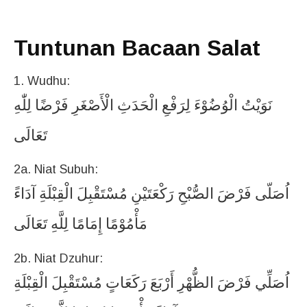
Tuntunan Bacaan Salat
1. Wudhu:
نَوَيْتُ
الْوُضُوْءَ
لِرَفْعِ
الْحَدَثِ
الْأَصْغَرِ
فَرْضًا
لِلّٰهِ
تَعَالَى
2a. Niat Subuh:
اُصَلّى
فَرْضَ
الصُّبْحِ
رَكْعَتَيْنِ
مُسْتَقْبِلَ
الْقِبْلَةِ
آدَاءً
مَأْمُوْمًا
إِمَامًا
لِلَّهِ
تَعَالَى
2b. Niat Dzuhur:
اُصَلِّي
فَرْضَ
الظُّهْرِ
أَرْبَعَ
رَكَعَاتٍ
مُسْتَقْبِلَ
الْقِبْلَةِ