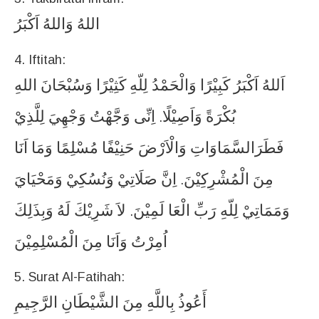
اللهُ
وَاللهُ
اَكْبَرُ
4. Iftitah:
اَللهُ
اَكْبَرُ
كَبِيْرًا
وَالْحَمْدُ
لِلّهِ
كَثِيْرًا
وَسُبْحَانَ
اللهِ
بُكْرَةً
وَاَصِيْلًا
اِنِّى
وَجَّهْتُ
وَجْهِيَ
لِلَّذِيْ
.
فَطَرَالسَّمَاوَاتِ
وَالْاَرْضَ
حَنِيْفًا
مُسْلِمًا
وَمَا
اَنَا
مِنَ
الْمُشْرِكِيْنَ
اِنَّ
صَلَاتِيْ
وَنُسُكِيْ
وَمَحْيَايَ
.
وَمَمَاتِيْ
لِلّهِ
رَبِّ
الْعَا
لَمِيْنَ
لاَ
شَرِيْكَ
لَهُ
وَبِذَلِكَ
.
اُمِرْتُ
وَاَنَا
مِنَ
الْمُسْلِمِيْنَ
5. Surat Al-Fatihah:
أَعُوذُ
بِاللَّهِ
مِنَ
الشَّيْطَانِ
الرَّجِيمِ