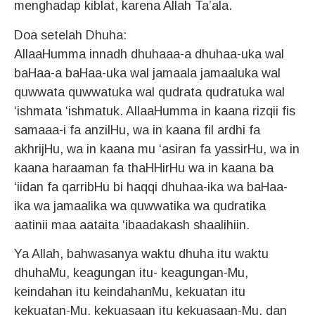
menghadap kiblat, karena Allah Ta’ala.
Doa setelah Dhuha:
AllaaHumma innadh dhuhaaa-a dhuhaa-uka wal
baHaa-a baHaa-uka wal jamaala jamaaluka wal
quwwata quwwatuka wal qudrata qudratuka wal
‘ishmata ‘ishmatuk. AllaaHumma in kaana rizqii fis
samaaa-i fa anzilHu, wa in kaana fil ardhi fa
akhrijHu, wa in kaana mu ‘asiran fa yassirHu, wa in
kaana haraaman fa thaHHirHu wa in kaana ba
‘iidan fa qarribHu bi haqqi dhuhaa-ika wa baHaa-
ika wa jamaalika wa quwwatika wa qudratika
aatinii maa aataita ‘ibaadakash shaalihiin.
Ya Allah, bahwasanya waktu dhuha itu waktu
dhuhaMu, keagungan itu- keagungan-Mu,
keindahan itu keindahanMu, kekuatan itu
kekuatan-Mu, kekuasaan itu kekuasaan-Mu, dan