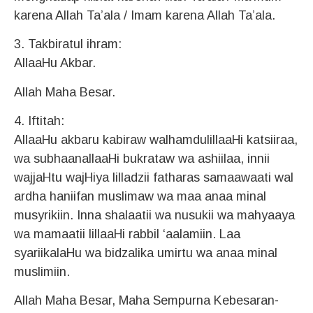
karena Allah Ta’ala / Imam karena Allah Ta’ala.
3. Takbiratul ihram:
AllaaHu Akbar.
Allah Maha Besar.
4. Iftitah:
AllaaHu akbaru kabiraw walhamdulillaaHi katsiiraa,
wa subhaanallaaHi bukrataw wa ashiilaa, innii
wajjaHtu wajHiya lilladzii fatharas samaawaati wal
ardha haniifan muslimaw wa maa anaa minal
musyrikiin. Inna shalaatii wa nusukii wa mahyaaya
wa mamaatii lillaaHi rabbil ‘aalamiin. Laa
syariikalaHu wa bidzalika umirtu wa anaa minal
muslimiin.
Allah Maha Besar, Maha Sempurna Kebesaran-