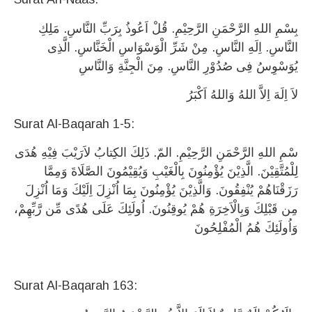
بِسْمِ اللهِ الرَّحْمَنِ الرَّحِيْمِ. قُلْ اَعُوذُ بِرَبِّ النَّاسِ. مَلِكِ
النَّاسِ. اِلَهِ النَّاسِ. مِنْ شَرِّ الْوَسْوَاسِ الْخَنَّاسِ. الَّذِى
يُوَسْوِسُ فِى صُدُوْرِ النَّاسِ. مِنَ الْجِنَّةِ وَالنَّاسِ
لاَ اِلَهَ اِلاَّ اللهُ وَاللهُ اَكْبَرُ
Surat Al-Baqarah 1-5:
سْمِ اللهِ الرَّحْمَنِ الرَّحِيْمِ. المّ. ذَلِكَ الكِتابُ لاَرَيْبَ فِيْهِ هُدَى
لِلْمُتَّقِيْنَ. الَّذِيْنَ يُؤْمِنُونَ بِالْغَيْبِ وَيُقِيْمُونَ الصَّلَاةَ وَمِمَّا
رَزَقْنَاهُمْ يُنْفِقُونَ. وَالَّذِيْنَ يُؤْمِنُونَ بِمَا اُنْزِلَ اِلَيْكَ وَمَا اُنْزِلَ
مِن قَبْلِكَ وَبِالْاَخِرَةِ هُمْ يُوقِنُونَ. اُولَئِكَ عَلَى هُدًى مِّن رَّبِّهِمْ،
وَاُولَئِكَ هُمُ الْمُفْلِحُونَ
Surat Al-Baqarah 163: