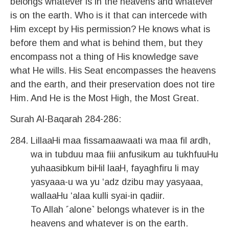
belongs whatever is in the heavens and whatever
is on the earth. Who is it that can intercede with
Him except by His permission? He knows what is
before them and what is behind them, but they
encompass not a thing of His knowledge save
what He wills. His Seat encompasses the heavens
and the earth, and their preservation does not tire
Him. And He is the Most High, the Most Great.
Surah Al-Baqarah 284-286:
LillaaHi maa fissamaawaati wa maa fil ardh,
wa in tubduu maa fiii anfusikum au tukhfuuHu
yuhaasibkum biHil laaH, fayaghfiru li may
yasyaaa-u wa yu ‘adz dzibu may yasyaaa,
wallaaHu ‘alaa kulli syai-in qadiir.
To Allah ˹alone˺ belongs whatever is in the
heavens and whatever is on the earth.