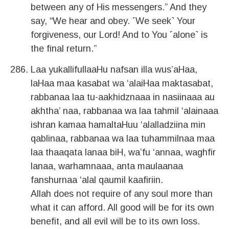
between any of His messengers.” And they
say, “We hear and obey. ˹We seek˺ Your
forgiveness, our Lord! And to You ˹alone˺ is
the final return.”
Laa yukallifullaaHu nafsan illa wus’aHaa,
laHaa maa kasabat wa ‘alaiHaa maktasabat,
rabbanaa laa tu-aakhidznaaa in nasiinaaa au
akhtha’ naa, rabbanaa wa laa tahmil ‘alainaaa
ishran kamaa hamaltaHuu ‘alalladziina min
qablinaa, rabbanaa wa laa tuhammilnaa maa
laa thaaqata lanaa biH, wa’fu ‘annaa, waghfir
lanaa, warhamnaaa, anta maulaanaa
fanshurnaa ‘alal qaumil kaafiriin.
Allah does not require of any soul more than
what it can afford. All good will be for its own
benefit, and all evil will be to its own loss.