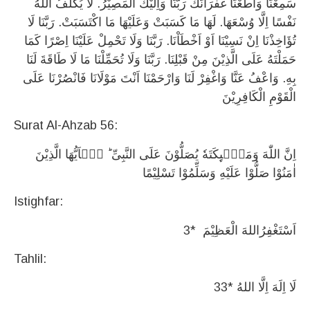
سَمِعْنَا وَاَطَعْنَا غُفْرَانَكَ رَبَّنَا وَاِلَيْكَ الْمَصِيْرُ. لَا يُكَلِّفُ اللهُ
نَفْسًا اِلَّا وُسْعَهَا. لَهَا مَا كَسَبَتْ وَعَلَيْهَا مَا اكْتَسَبَتْ. رَبَّنَا لَا
تُؤَاخِذْنَا اِنْ نَسِيْنَا اَوْ اَخْطَاْنَا. رَبَّنَا وَلَا تَحْمِلْ عَلَيْنَا اِصْرًا كَمَا
حَمَلْتَهُ عَلَى الَّذِيْنَ مِنْ قَبْلِنَا. رَبَّنَا وَلَا تُحَمِّلْنَا مَا لَا طَاقَةَ لَنَا
بِهِ. وَاعْفُ عَنَّا وَاغْفِرْ لَنَا وَارْحَمْنَا اَنْتَ مَوْلَانَا فَانْصُرْنَا عَلَى
الْقَوْمِ الْكَافِرِيْنَ
Surat Al-Ahzab 56:
اِنَّ اللّٰهَ وَمَلٰۤىِٕكَتَهٗ یُصَلُّوْنَ عَلَی النَّبِیِّ ؕ یٰۤاَیُّهَا الَّذِیْنَ
اٰمَنُوْا صَلُّوْا عَلَیْهِ وَسَلِّمُوْا تَسْلِیْمًا
Istighfar:
3* اَسْتَغْفِرُاللهَ الْعَظِيْمَ
Tahlil:
33* لَا اِلَهَ اِلَّا اللهُ