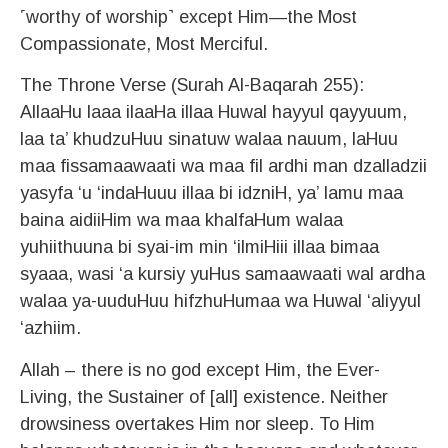
˹worthy of worship˺ except Him—the Most
Compassionate, Most Merciful.
The Throne Verse (Surah Al-Baqarah 255):
AllaaHu laaa ilaaHa illaa Huwal hayyul qayyuum,
laa ta’ khudzuHuu sinatuw walaa nauum, laHuu
maa fissamaawaati wa maa fil ardhi man dzalladzii
yasyfa ‘u ‘indaHuuu illaa bi idzniH, ya’ lamu maa
baina aidiiHim wa maa khalfaHum walaa
yuhiithuuna bi syai-im min ‘ilmiHiii illaa bimaa
syaaa, wasi ‘a kursiy yuHus samaawaati wal ardha
walaa ya-uuduHuu hifzhuHumaa wa Huwal ‘aliyyul
‘azhiim.
Allah – there is no god except Him, the Ever-
Living, the Sustainer of [all] existence. Neither
drowsiness overtakes Him nor sleep. To Him