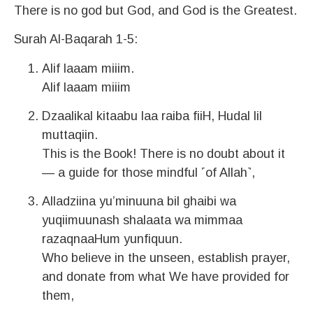
There is no god but God, and God is the Greatest.
Surah Al-Baqarah 1-5:
Alif laaam miiim.
Alif laaam miiim
Dzaalikal kitaabu laa raiba fiiH, Hudal lil
muttaqiin.
This is the Book! There is no doubt about it
— a guide for those mindful ˹of Allah˺,
Alladziina yu’minuuna bil ghaibi wa
yuqiimuunash shalaata wa mimmaa
razaqnaaHum yunfiquun.
Who believe in the unseen, establish prayer,
and donate from what We have provided for
them,