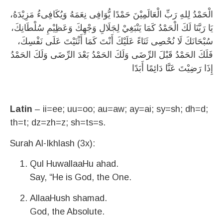
الْحَمْدُ لِلهِ رَبِّ الْعَالَمِيْنَ حَمْدًا يُّوَافِى نِعَمَهُ وَيُكَافِىءُ مَزِيْدَهُ،
يَا رَبَّنَا لَكَ الْحَمْدُ كَمَا يَنْبَغِيْ لِجَلَالِ وَجْهِكَ وَعَظِيْمِ سُلْطَانِكَ،
سُبْحَانَكَ لَا نُحْصِى ثَنَاءً عَلَيْكَ أَنْتَ كَمَا أَثْنَيْتَ عَلَى نَفْسِكَ،
فَلَكَ الحَمْدُ قَبْلَ الرِّضَى وَلَكَ الحَمْدُ بَعْدَ الرِّضَى وَلَكَ الحَمْدُ
إِذَا رَضِيْتَ عَنَّا دَائِمًا أَبَدًا
Latin
– ii=ee; uu=oo; au=aw; ay=ai; sy=sh; dh=d;
th=t; dz=zh=z; sh=ts=s.
Surah Al-Ikhlash (3x):
Qul HuwallaaHu ahad.
Say, “He is God, the One.
AllaaHush shamad.
God, the Absolute.