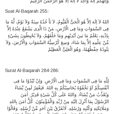
وَاِلَهُكُمْ اِلَهٌ وَّاحِدٌ لاَ اِلَهَ اِلاَّ هُوَ الرَّحْمَنُ الرَّحِيمُ
Suat Al-Baqarah 255:
اللهُ لاَ اِلَهَ اِلاَّ هُوَ الْحَىُّ الْقَيُّومُ، لاَ تَاْ خُذُهُ سِنَةٌ وَلاَ نَوْمٌ، لَّهُ مَا
فِى السَّمَوَاتِ وَمَا فِى الْاَرْضِ، مَنْ ذَا الَّذِى يَشْفَعُ عِنْدَهُ اِلاَّ
بِاِذْنِهِ، يَعْلَمُ مَا بَينَ اَيْدِيْهِمِ وَمَا خَلْفَهُمْ، وَلاَ يُحْيِطُونَ بِشَيْءٍ
مِّنْ عِلْمِهِ اِلاَّ بِمَا شَاءَ، وَسِعَ كُرْسِيُّهُ السَّمَوَاتِ وَالْاَرْضَ، وَلاَ
يَئُودُهُ حِفْظُهُمُا، وَهُوَ الْعَلِىُّ الْعَظِيْمُ
Surat Al-Baqarah 284-286:
لِلَّهِ مَا فِى السَّمَوَاتِ وَمَا فِى الْاَرْضِ. وَاِنْ تُبْدُوْا مَا فِى
اَنْفُسِكُمْ اَوْ تَخْفُوْهُ يُحَاسِبْكُمْ بِهِ اللهُ. فَيَغْفِرُ لَمِنْ يَّشَاءُ
وَيُعْذِّبُ مَنْ يَّشَاءُ. وَاللهُ عَلَى كُلِّ شَىْءٍ قَدِيْرٌ. اٰمَنَ
الرَّسُوْلُ بِمَا اُنْزِلَ اِلَيْهِ مِنْ رَّبِّهِ وَالْمُؤْمِنُوْنَ. كُلٌّ اٰمَنَ بِاللهِ
وَمَلَائِكَتِهِ وَكُتُبِهِ وَرُسُلِهِ. لَانًفَرِّقُ بَيْنَ اَحَدٍ مِّنْ رُّسُلِهِ. وَقَالُوْا