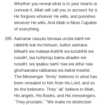
Whether you reveal what is in your hearts or
conceal it, Allah will call you to account for it.
He forgives whoever He wills, and punishes
whoever He wills. And Allah is Most Capable
of everything.
Aamanar rasuulu bimaaa unzila ilaiHi mir
rabbiHii wal mu’minuun, kullun aamana
billaaHi wa malaaa-ikatiHii wa kutubiHii wa
rusuliH, laa nufarriqu baina ahadim mir
rusuliH, wa qaaluu sami’ naa wa atha’ naa
ghufraanaka rabbanaa wa ilaikal mashiir.
The Messenger ˹firmly˺ believes in what has
been revealed to him from his Lord, and so
do the believers. They ˹all˺ believe in Allah,
His angels, His Books, and His messengers.
˹They proclaim,˺ “We make no distinction