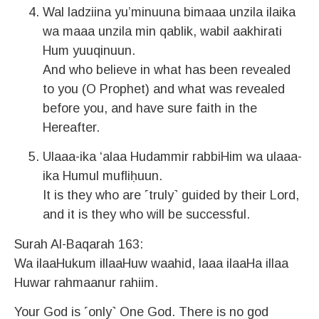
Wal ladziina yu’minuuna bimaaa unzila ilaika
wa maaa unzila min qablik, wabil aakhirati
Hum yuuqinuun.
And who believe in what has been revealed
to you (O Prophet) and what was revealed
before you, and have sure faith in the
Hereafter.
Ulaaa-ika ‘alaa Hudammir rabbiHim wa ulaaa-
ika Humul mufliḥuun.
It is they who are ˹truly˺ guided by their Lord,
and it is they who will be successful.
Surah Al-Baqarah 163:
Wa ilaaHukum illaaHuw waahid, laaa ilaaHa illaa
Huwar rahmaanur rahiim.
Your God is ˹only˺ One God. There is no god