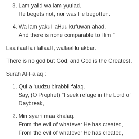
Lam yalid wa lam yụulad.
He begets not, nor was He begotten.
Wa lam yakul laHuu kufuwan ahad.
And there is none comparable to Him.”
Laa ilaaHa illallaaH, wallaaHu akbar.
There is no god but God, and God is the Greatest.
Surah Al-Falaq :
Qul a ‘uudzu birabbil falaq.
Say, (O Prophet) “I seek refuge in the Lord of
Daybreak,
Min syarri maa khalaq.
From the evil of whatever He has created,
From the evil of whatever He has created,