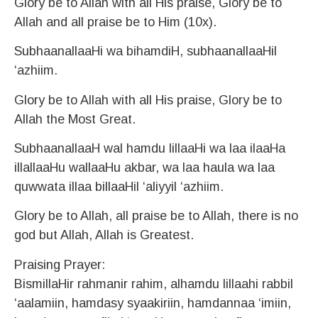
Glory be to Allah with all His praise, Glory be to
Allah and all praise be to Him (10x).
SubhaanallaaHi wa bihamdiH, subhaanallaaHil
‘azhiim.
Glory be to Allah with all His praise, Glory be to
Allah the Most Great.
SubhaanallaaH wal hamdu lillaaHi wa laa ilaaHa
illallaaHu wallaaHu akbar, wa laa haula wa laa
quwwata illaa billaaHil ‘aliyyil ‘azhiim.
Glory be to Allah, all praise be to Allah, there is no
god but Allah, Allah is Greatest.
Praising Prayer:
BismillaHir rahmanir rahim, alhamdu lillaahi rabbil
‘aalamiin, hamdasy syaakiriin, hamdannaa ‘imiin,