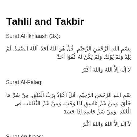
Tahlil and Takbir
Surat Al-Ikhlaash (3x):
بِسْمِ اللهِ الرَّحْمَنِ الرَّحِيْمِ. قُلْ هُوَ اللهُ اَحَدٌ. اَللهُ الصَّمَدُ. لَمْ
يَلِدْ وَلَمْ يُوْلَدْ. وَلَمْ يَكٌنْ لَهُ كُفُوًا اَحَدٌ
لاَ اِلَهَ اِلاَّ اللهُ وَاللهُ اَكْبَرُ
Surat Al-Falaq:
سْمِ اللهِ الرَّحْمَنِ الرَّحِيْمِ. قُلْ اَعُوْذُ بِرَبِّ الْفَلَقِ. مِنْ شَرِّ مَا
خَلَقَ. وَمِنْ شَرِّ غَاسِقٍ اِذَا وَقَبَ. وَمِنْ شَرِّ النَّفَاثاتِ فِى
الْعُقَدِ. وَمِنْ شَرِّ حَاسِدٍ اِذَا حَسَدَ
لاَ اِلَهَ اِلاَّ اللهُ وَاللهُ اَكْبَرُ
Surat An-Naas: