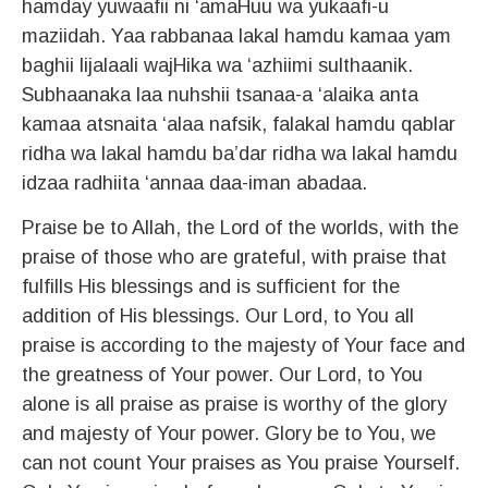
hamday yuwaafii ni ‘amaHuu wa yukaafi-u
maziidah. Yaa rabbanaa lakal hamdu kamaa yam
baghii lijalaali wajHika wa ‘azhiimi sulthaanik.
Subhaanaka laa nuhshii tsanaa-a ‘alaika anta
kamaa atsnaita ‘alaa nafsik, falakal hamdu qablar
ridha wa lakal hamdu ba’dar ridha wa lakal hamdu
idzaa radhiita ‘annaa daa-iman abadaa.
Praise be to Allah, the Lord of the worlds, with the
praise of those who are grateful, with praise that
fulfills His blessings and is sufficient for the
addition of His blessings. Our Lord, to You all
praise is according to the majesty of Your face and
the greatness of Your power. Our Lord, to You
alone is all praise as praise is worthy of the glory
and majesty of Your power. Glory be to You, we
can not count Your praises as You praise Yourself.